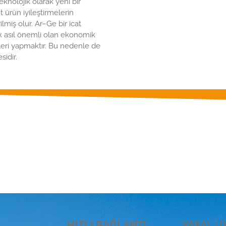
eknolojik olarak yeni bir
t ürün iyileştirmelerin
lmiş olur. Ar–Ge bir icat
cak asıl önemli olan ekonomik
yleri yapmaktır. Bu nedenle de
sidir.
e ilgili detaylı bilgi almak 
HIZLI BAĞLANTI
YASAL U