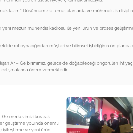
eri memnuniyeti en üst seviyeye çıkarmak amacıyla;
k lazım.” Düşüncemizle temel alanlarda ve mühendislik disiplinleri
 yeni mezun mühendis kadrosu ile yeni ürün ve proses geliştirme
şekilde rol oynadığından müşteri ve bilimsel işbirliğinin ön pland
çalışan Ar – Ge birimimiz, gelecekte doğabileceği öngörülen ihtiyaç
rme çalışmalarına önem vermektedir.
Ar-Ge merkezimizi kurarak
ler geliştirme yolunda önemli
ç iyileştirme ve yeni ürün