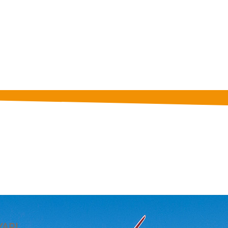
için tıklayın
YARI