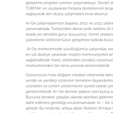
geliştirme projeleri üzerine çalışmaktayız. Devlet de
TÜBİTAK ve uluslararası fonlarla desteklenen proje
sağlayacak ileri düzey çalışmalara imza atıyoruz.
Ar-Ge çalışmalarımızın başarısı, 2022 ve 2023 yıllar
yansımaktadır. Türkiye’deki demir-çelik sektörü Ar
sırada yer almakla gurur duyuyoruz. Genel sıralamad
yükselerek sektörümüzün gelişimine katkıda bul
Ar-Ge merkezimizde yürüttüğümüz çalışmalar, verimli
en üst düzeye çıkararak müşteri memnuniyetini ar
sağlamaktadır. Karel, sektördeki yenilikçi vizyonuyl
merkezlerinden biri olma yolunda ilerlemektedir.
Günümüzün hızla değişen rekabet ortamında daha 
yenilik ve yenilikçi sözlerinin temeline dayandırılm
ürünlerini ve üretim yöntemlerini sürekli olarak 
gerekmektedir. Ar–Ge demek sadece yeni buluş a
Bununla beraber çalışılan alanda sıkıntıları gid
dahil edilmesi gerektiği unutulmamalıdır. Ar – Ge sü
şeklidir. Bu nedenle, ortaya atılan fikirlerin firma