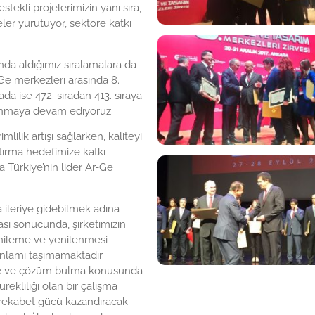
stekli projelerimizin yanı sıra,
ler yürütüyor, sektöre katkı
ında aldığımız sıralamalara da
-Ge merkezleri arasında 8.
a ise 472. sıradan 413. sıraya
unmaya devam ediyoruz.
lik artışı sağlarken, kaliteyi
tırma hedefimize katkı
a Türkiye’nin lider Ar-Ge
ileriye gidebilmek adına
ası sonucunda, şirketimizin
yenileme ve yenilenmesi
nlamı taşımamaktadır.
erme ve çözüm bulma konusunda
rekliliği olan bir çalışma
ya rekabet gücü kazandıracak