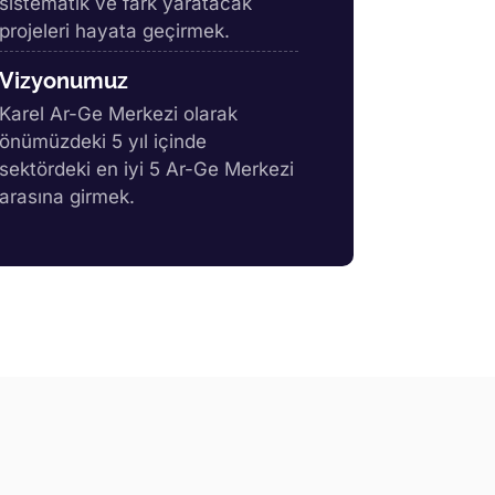
sistematik ve fark yaratacak
projeleri hayata geçirmek.
Vizyonumuz
Karel Ar-Ge Merkezi olarak
önümüzdeki 5 yıl içinde
sektördeki en iyi 5 Ar-Ge Merkezi
arasına girmek.