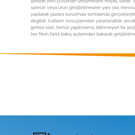
şekilde yeni çözümler üretilmesine ihtiyaç vardır. T
sürecin veya ürün geliştirilmesinin yanı sıra, mevcu
yapılarak pazara sunulması sonrasında gerçekleştiri
değildir. İcatların sonuçlarından yararlanabilir, an
getirisi olan, henüz yapılmamış, bilinmeyen bir şe
her fikrin farklı bakış açılarından bakarak geliştirilme
Ürünlerimizl