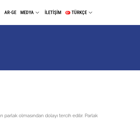
AR-GE
MEDYA
İLETİŞİM
TÜRKÇE
 parlak olmasından dolayı tercih edilir. Parlak