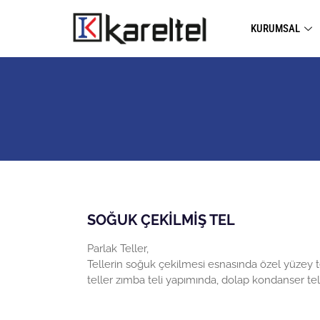
KURUMSAL
SOĞUK ÇEKİLMİŞ TEL
Parlak Teller,
Tellerin soğuk çekilmesi esnasında özel yüzey te
teller zımba teli yapımında, dolap kondanser teli