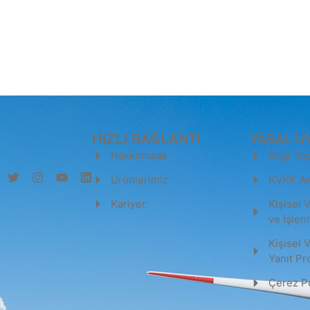
Tüm Ürünleri Görüntüle
HIZLI BAĞLANTI
YASAL U
Hakkımızda
Bilgi To
Ürünlerimiz
KVKK Ay
Kariyer
Kişisel 
ve İşlen
Kişisel 
Yanıt P
Çerez Po