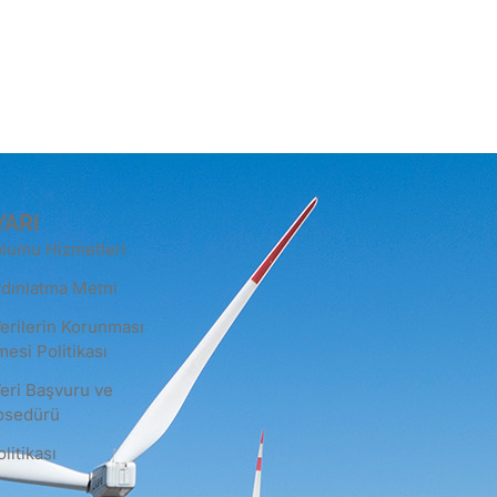
YARI
plumu Hizmetleri
dınlatma Metni
Verilerin Korunması
mesi Politikası
Veri Başvuru ve
rosedürü
litikası