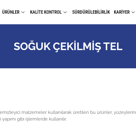
ÜRÜNLER
KALİTE KONTROL
SÜRDÜRÜLEBİLİRLİK
KARİYER
SOĞUK ÇEKİLMİŞ TEL
mizleyici malzemeler kullanılarak üretilen bu ürünler, yüzeylerinin
 yapımı gibi işlemlerde kullanılır.